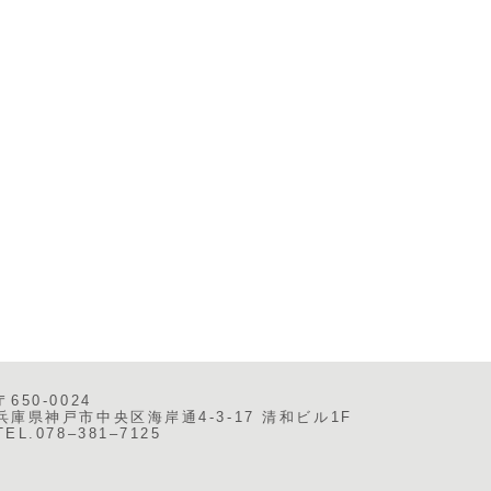
〒650-0024
兵庫県神戸市中央区海岸通4-3-17 清和ビル1F
TEL.078–381–7125