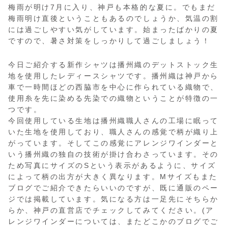
梅雨が明け7月に入り、神戸も本格的な夏に。でもまだ
梅雨明け直後ということもあるのでしょうか、気温の割
には過ごしやすい気がしています。始まったばかりの夏
ですので、暑さ対策をしっかりして過ごしましょう！
今日ご紹介する新作シャツは播州織のデットストック生
地を使用したレディースシャツです。播州織は神戸から
車で一時間ほどの西脇市を中心に作られている織物で、
使用糸を先に染める先染での織物ということが特徴の一
つです。
今回使用している生地は播州織職人さんの工場に眠って
いた生地を使用しており、職人さんの感覚で柄が織り上
がっています。そしてこの感覚にアレンジワインダーと
いう播州織の独自の技術が掛け合わさっています。その
ため写真にサイズのSという表示があるように、サイズ
によって柄の出方が大きく異なります。Mサイズもまた
ブログでご紹介できたらいいのですが、既に通販のペー
ジでは掲載しています。気になる方は一足先にそちらか
らか、神戸の直営店でチェックしてみてください。(ア
レンジワインダーについては、またどこかのブログでご