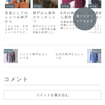
blog
blog
blog
blog
衣装としての
神戸から新作
8月の神戸か
GW最終
横スクロー
シャツを神戸
ステッチシャ
ら新作シャツ
神戸から
から
ツ
ツを
ルできます
兵庫地場産業の播
州織にステッチを
こんにちは。今日
神戸のカジュアル
おはようご
施したシャツで、
も神戸コトノイロ
シャツ専門店の播
す。ゴール
無数の凸凹が特
シャツのブログを
州織を使用したス
ィークいか
徴。洗いざらしが
ご覧いただき、あ
テッチシャツの紹
ごしでしょ
良くシワを気にせ
りがとうございま
介と、オーダーシ
最大11連休
ずカバンにインで
す。来週も3連休
ャツの春の納期の
今年のゴー
きる。
ということで、秋
案内。
ウィークも
のお出かけを計画
最終日。神
されている方も多
め関西圏は
いのではないでし
り、最終日
ジメジメ神戸からシ
七夕の神戸からシャ
ょうか。意外と思
くりするよ
ャツを
ツを
われる方も多いと
お天道様が
思いますが、日本
いるのかの
はアメリカより祝
すね。Uタ
日が多いとのこ
お車を運転さ
と...
コメント
コメントを書き込む