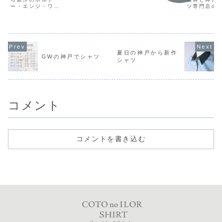
ロシャツのブログ
るコトノイロシャ
ー・エンジ・ワイ
ツ専門店の
をご覧いただきあ
ツのブログをご覧
ンレッドシャツ
以外のメー
りがとうございま
いただき、ありが
は、表情豊かな凹
入れ生地を
す。ついに万博が
とうございます。
凸が特徴の秋シャ
たオーダー
開幕しましたね。
神戸は今週が桜の
ツ。
の紹介
みなさんは来場の
満開時期となるの
予定はあるのでし
ではないでしょう
ょうか。大阪と神
か。あちこちで嬉
夏日の神戸から新作
戸は様々な交通網
しい春の便りを感
GWの神戸でシャツ
シャツ
で結ばれています
じることができる
ので、ぜひ万博を
ことはとても嬉し
目的に来阪され
いです。でも神
る...
戸...
コメント
コメントを書き込む