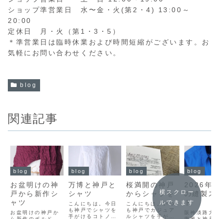
ショップ準営業日 水〜金・火(第2・4) 13:00～
20:00
定休日 月・火（第1・3・5）
＊準営業日は臨時休業および時間短縮がございます。お
気軽にお問い合わせください。
blog
関連記事
blog
blog
blog
blog
お盆明けの神
万博と神戸と
桜満開の神戸
2026年
横スクロー
戸から新作シ
シャツ
からシャツを
の縫製ス
ャツ
ト
ルできます
こんにちは。今日
こんにちは。いつ
も神戸でシャツを
も神戸でカジュア
お盆明けの神戸か
阪神淡路大
手がけるコトノイ
ルシャツを手がけ
ら新作のボルド
復興と神戸